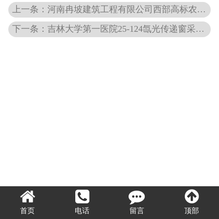
上一条：河南冉坡建筑工程有限公司西部高标农田建设项目一标段机井喷灌及地表水管网劳务分包项目评标公示
OA入口
下一条：吉林大学第一医院25-124氙光传递窗采购项目医院磋商公告
视频中心
首页
电话
留言
顶部