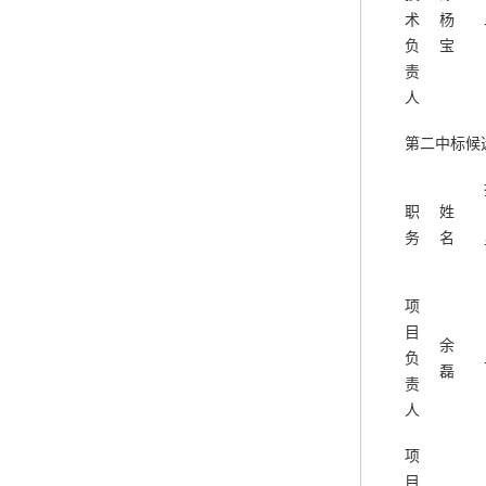
术
杨
负
宝
责
人
第二中标候
职
姓
务
名
项
目
余
负
磊
责
人
项
目