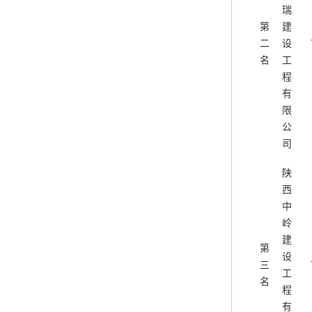
瑞
第
建
二
设
名
工
程
有
限
公
司
陕
西
中
岭
建
第
设
三
工
名
程
有