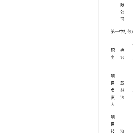
限
公
司
第一中标候
职
姓
务
名
项
目
戴
负
林
责
洙
人
项
目
技
漆