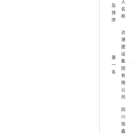
人
及
名
排
称
序
达
港
建
设
第
集
一
团
名
有
限
公
司
四
川
恒
鑫