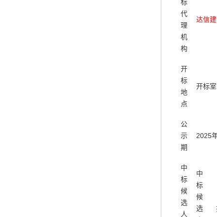
标
代
达信建
理
机
构
开
标
开标室5
地
点
公
示
2025
期
中
中
标
标
候
候
选
选
人