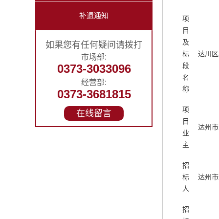
补遗通知
项
目
及
如果您有任何疑问请拨打
标
达川区
市场部:
段
0373-3033096
名
经营部:
称
0373-3681815
项
在线留言
目
达州市
业
主
招
标
达州市
人
招