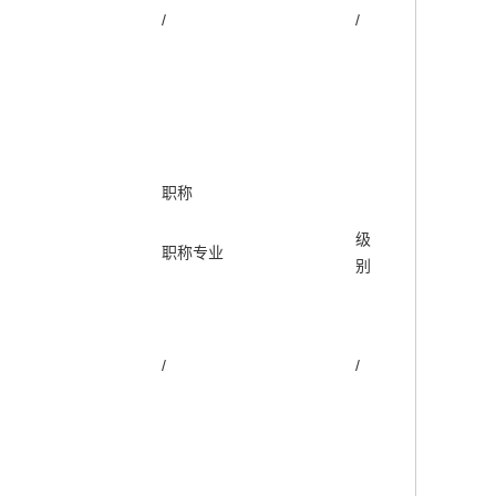
/
/
职称
级
职称专业
别
/
/