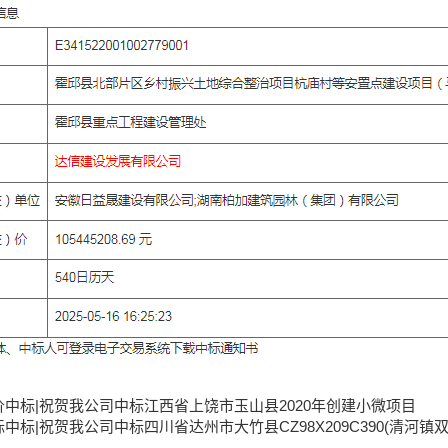
价中标|祝贺我公司中标江西省上饶市玉山县2020年创建小微项目
标中标|祝贺我公司中标四川省达州市大竹县CZ98X209C390(清