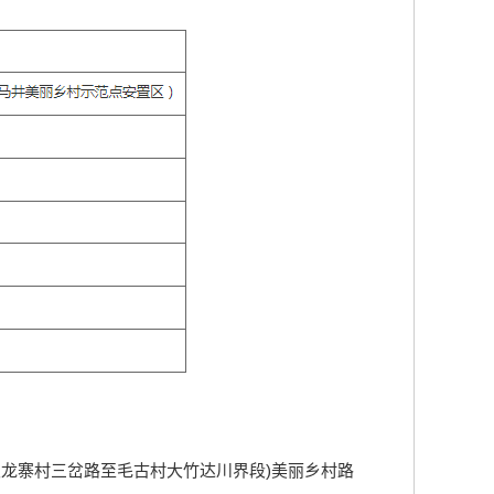
河镇双龙寨村三岔路至毛古村大竹达川界段)美丽乡村路