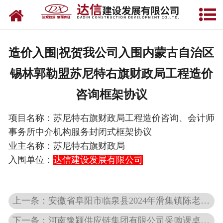
网站首页
关于达信
造价入围|祝贺我公司入围内蒙古自治区
公司业绩
锡林郭勒盟苏尼特右旗财政局工程造价
招标信息
咨询框架协议
资质荣誉
项目名称：
苏尼特右旗财政局工程造价咨询、会计师
事务所中介机构服务封闭式框架协议
新闻资讯
业主名称：
苏尼特右旗财政局
入围单位：
达信建设发展有限公司
企业文化
加盟达信
上一条：安徽省阜阳市临泉县2024年滑集镇陈老村马刘庄等3个村4庄废弃沟渠、旧村庄复垦项目竞争性磋商公告-招标
联系我们
下一条：河南豫颍供应链集团有限公司采购课桌凳、双层床、联排椅项目（第一批）中标公告