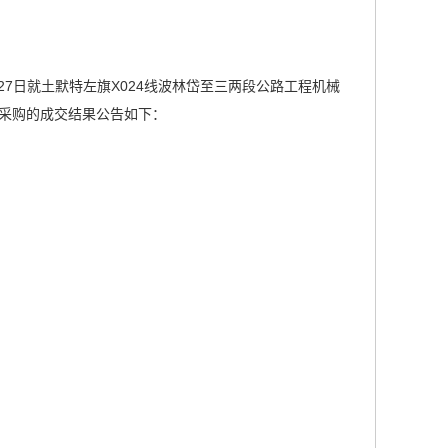
27日就土默特左旗X024线波林岱至三两段公路工程机械
本次采购的成交结果公告如下：