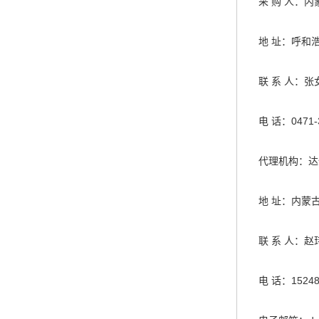
采 购 人：
地 址：呼和
联 系 人：张
电 话：0471-
代理机构：达
地 址：内蒙
联 系 人：赵
电 话：15248