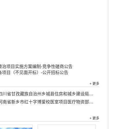
整治项目实施方案编制-竞争性磋商公告
备项目（不见面开标）-公开招标公告
+ 更多
川省甘孜藏族自治州乡城县住房和城乡建设局乡城县城区主街巷环境整治及绿地配套工程竞争性磋商公告...
河南省新乡市红十字博爱校医室项目医疗物资部分...
+ 更多