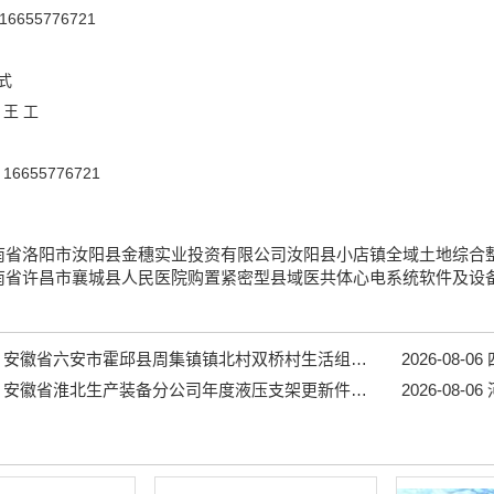
6655776721
式
王 工
655776721
南省洛阳市汝阳县金穗实业投资有限公司汝阳县小店镇全域土地综合
南省许昌市襄城县人民医院购置紧密型县域医共体心电系统软件及设
安徽省六安市霍邱县周集镇镇北村双桥村生活组道路工程...
2026-08-06
四
安徽省淮北生产装备分公司年度液压支架更新件采购项目招标公告...
2026-08-06