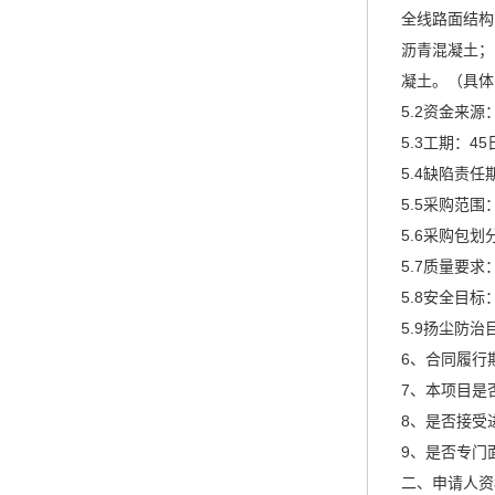
全线路面结构为
沥青混凝土；
凝土。（具体
5.2资金来
5.3工期：4
5.4缺陷责
5.5采购范
5.6采购包
5.7质量要
5.8安全目
5.9扬尘防
6、合同履行
7、本项目是
8、是否接受
9、是否专门
二、申请人资