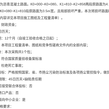
沥青混凝土路面。K0+000~K0+080、K1+810~K2+858两段原
K0+080~K1+810段原路面为3.5m宽，且局部损坏严重，本次将损坏
内容详见本项目施工图纸及工程量清单）。
源：财政资金；
5日历天；
任期：12个月（自竣工验收合格之日起）；
围：本项目工程量清单、图纸和竞争性磋商文件内的全部内容；
划分：本次采购共1个包；
求：符合国家质量验收备案标准
标：杜绝死亡事故；
治目标：严格按照国家、省、市扬尘污染防治标准及各项扬尘管控指令，做
期限：45日历天+缺陷责任期
否接受联合体投标：否
进口产品：否
面向中小企业：是
格要求：