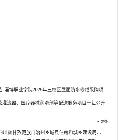
-淄博职业学院2025年三校区屋面防水修缮采购项
液灌流器、医疗器械润滑剂等配送服务项目一包公开
+ 更多
川省甘孜藏族自治州乡城县住房和城乡建设局乡城县城区主街巷环境整治及绿地配套工程竞争性磋商公告...