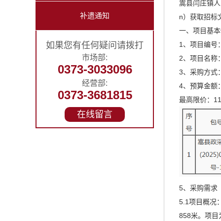
嵩县闫庄镇人民
补遗通知
n）获取招标文
一、项目基本
如果您有任何疑问请拨打
1、项目编号：
市场部:
2、项目名称
0373-3033096
3、采购方式
经营部:
4、预算金额：1
0373-3681815
最高限价：11
在线留言
5、采购需求
5.1项目概
858米。项目