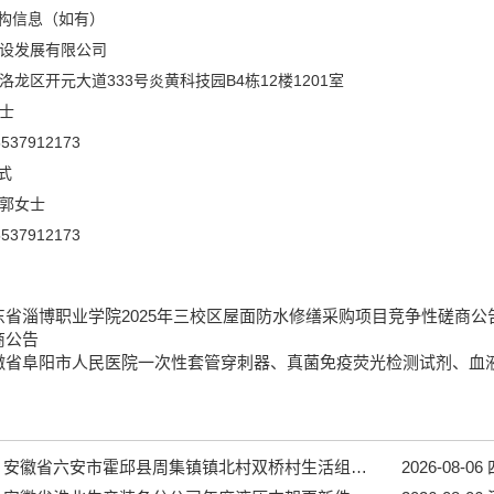
机构信息（如有）
设发展有限公司
龙区开元大道333号炎黄科技园B4栋12楼1201室
士
37912173
式
郭女士
37912173
东省淄博职业学院2025年三校区屋面防水修缮采购项目竞争性磋商公告
商公告
徽省阜阳市人民医院一次性套管穿刺器、真菌免疫荧光检测试剂、血
安徽省六安市霍邱县周集镇镇北村双桥村生活组道路工程...
2026-08-06
四