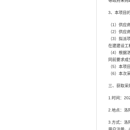
等政府采购
3、本项目
（1）供应
（2）供应
（3）拟派
在建建设工
（4）根据
同前要求成
（5）本项
（6）本次
三、获取采
1.时间：20
2.地点：洛阳
3.方式：洛阳
用户注册，