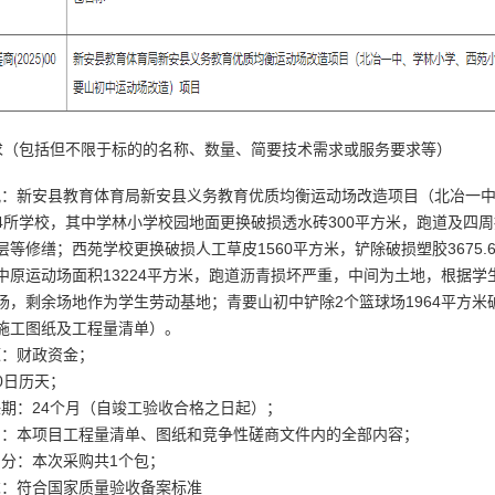
求（包括但不限于标的的名称、数量、简要技术需求或服务要求等）
概况：新安县教育体育局新安县义务教育优质均衡运动场改造项目（北冶一
4所学校，其中学林小学校园地面更换破损透水砖300平方米，跑道及四周
层等修缮；西苑学校更换破损人工草皮1560平方米，铲除破损塑胶3675
中原运动场面积13224平方米，跑道沥青损坏严重，中间为土地，根据学
场，剩余场地作为学生劳动基地；青要山初中铲除2个篮球场1964平方
施工图纸及工程量清单）。
源：财政资金；
60日历天；
责任期：24个月（自竣工验收合格之日起）；
范围：本项目工程量清单、图纸和竞争性磋商文件内的全部内容；
划分：本次采购共1个包；
要求：符合国家质量验收备案标准