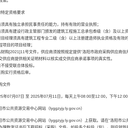
政策。
的特定资格要求
商须具有独立承担民事责任的能力，持有有效的营业执照；
商须具有建设行政主管部门颁发的建筑工程施工总承包叁级（含）及以上
项目经理须具有建筑工程专业二级（含）以上注册建造师执业资格及有效
程项目的项目经理；
洛财购[2021]11号文件，供应商须按照规定提供“洛阳市政府采购供应
交供应商提供相关证明材料以核实成交供应商承诺事项的真实性。
目不接受联合体投标。
采购实行资格后审。
购文件
25年07月07日 至 2025年07月11日，每天上午08:00至12:00，下午1
市公共资源交易中心网站（lyggzyjy.ly.gov.cn）
市公共资源交易中心网站（lyggzyjy.ly.gov.cn）上获取。请在“洛阳市公共资源交易
办理数字证书后下载招标（采购）文件。如投多个标段（包），则应就所