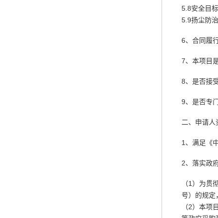
5.8安全
5.9扬尘
6、合同履行
7、本项目
8、是否接
9、是否专
二、申请人
1、满足《
2、落实政
（1）为贯
号）的规定
（2）本项