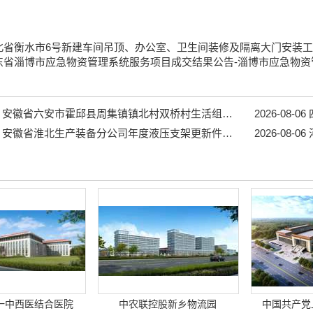
北省衡水市6号新建车间吊顶、办公室、卫生间装修及隔离大门安装
东省淄博市应急物资管理系统服务项目成交结果公告-淄博市应急物
安徽省六安市霍邱县周集镇镇北村双桥村生活组道路工程...
2026-08-06
四
安徽省淮北生产装备分公司年度液压支架更新件采购项目招标公告...
2026-08-06
一中西医结合医院
中农联控股新乡物流园
中国共产党